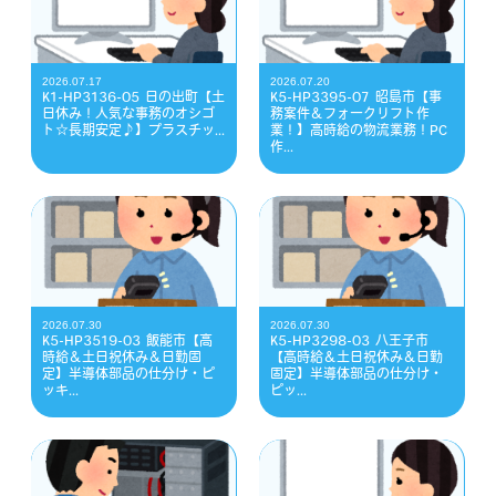
2026.07.17
2026.07.20
K1-HP3136-05 日の出町【土
K5-HP3395-07 昭島市【事
日休み！人気な事務のオシゴ
務案件＆フォークリフト作
ト☆長期安定♪】プラスチッ...
業！】高時給の物流業務！PC
作...
2026.07.30
2026.07.30
K5-HP3519-03 飯能市【高
K5-HP3298-03 八王子市
時給＆土日祝休み＆日勤固
【高時給＆土日祝休み＆日勤
定】半導体部品の仕分け・ピ
固定】半導体部品の仕分け・
ッキ...
ピッ...