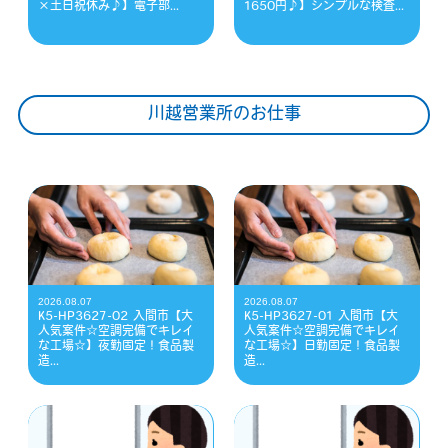
×土日祝休み♪】電子部...
1650円♪】シンプルな検査...
川越営業所のお仕事
2026.08.07
2026.08.07
K5-HP3627-02 入間市【大
K5-HP3627-01 入間市【大
人気案件☆空調完備でキレイ
人気案件☆空調完備でキレイ
な工場☆】夜勤固定！食品製
な工場☆】日勤固定！食品製
造...
造...