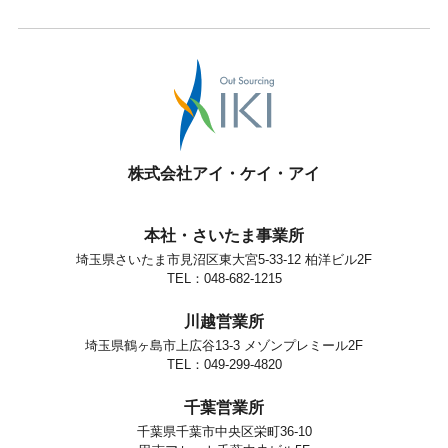
の物流業務！PC作業と部品搬入のオシゴト！
…
2026.07.20
K5-
HP3519-
飯能市【高時給＆土日祝休み＆日勤固定】半導体部
03
品の仕分け・ピッキング業務！体を動かすのがお好
きな方にオススメ♪
…2026.07.30
株式会社アイ・ケイ・アイ
K5-
HP3298-
本社・さいたま事業所
八王子市【高時給＆土日祝休み＆日勤固定】半導体
03
埼玉県さいたま市見沼区東大宮5-33-12 柏洋ビル2F
部品の仕分け・ピッキング業務！体を動かすのがお
TEL：048-682-1215
好きな方にオススメ♪
…2026.07.30
川越営業所
K5-
埼玉県鶴ヶ島市上広谷13-3 メゾンプレミール2F
HP3298-
TEL：049-299-4820
八王子市【高時給＆土日祝休み＆日勤固定】半導体
02
製造装置の組立業務！ネジ締めと配線組み付け作業♪
千葉営業所
…2026.07.30
千葉県千葉市中央区栄町36-10