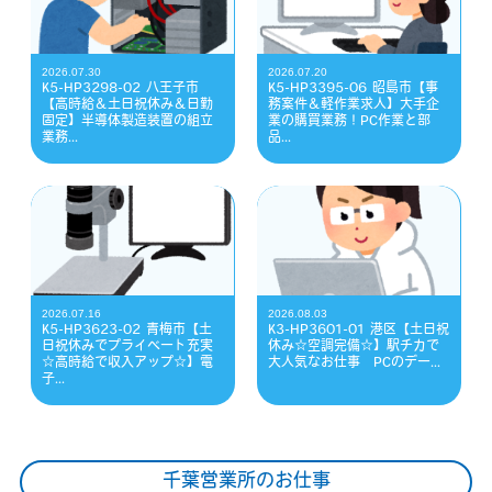
2026.07.30
2026.07.20
K5-HP3298-02 八王子市
K5-HP3395-06 昭島市【事
【高時給＆土日祝休み＆日勤
務案件＆軽作業求人】大手企
固定】半導体製造装置の組立
業の購買業務！PC作業と部
業務...
品...
2026.07.16
2026.08.03
K5-HP3623-02 青梅市【土
K3-HP3601-01 港区【土日祝
日祝休みでプライベート充実
休み☆空調完備☆】駅チカで
☆高時給で収入アップ☆】電
大人気なお仕事 PCのデー...
子...
千葉営業所のお仕事