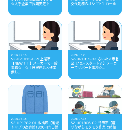
ンス！人気な事務のオシゴト
的な高時給！？安定企業で３
☆大手企業で長期安定♪...
交代勤務のオシゴト】ロール...
2026.07.15
2026.07.20
S2-HP1815-03d 上尾市
S2-HP1815-03 さいたま市北
【NEW！！】メーカーで一般
区【10月スタート☆】メーカ
事務☆ ☆土日祝休み×残業
ーでサポート事務☆...
無し...
2026.07.15
2026.07.15
S2-HP1782-01 板橋区【地域
S2-HP1806-02 行田市【座
トップの高時給1800円☆日勤
りながらモクモク作業で時給