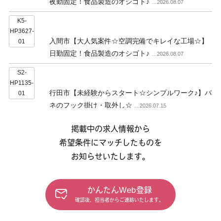
夜勤固定！食品製造のオシゴト♪
…2026.08.07
K5-
HP3627-
入間市【大人気案件☆空調完備でキレイな工場☆】
01
日勤固定！食品製造のオシゴト♪
…2026.08.07
S2-
HP1135-
行田市【未経験からスタート☆シンプルワーク♪】バ
01
ネのフック掛け・取外し☆
…2026.07.15
K1-
掲載中の求人情報から
HP3136-
希望条件にマッチしたものを
日の出町【土日休み！人気な事務のオシゴト☆長期
05
安定♪】プラスチック製造会社での一般事務♪
お知らせいたします。
…
2026.07.17
K5-
かんたんWeb登録
HP3395-
確認後、担当者からご連絡いたします。
昭島市【事務案件＆フォークリフト作業！】高時給
07