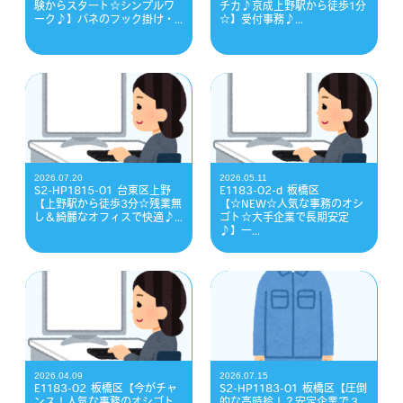
験からスタート☆シンプルワ
チカ♪京成上野駅から徒歩1分
ーク♪】バネのフック掛け・...
☆】受付事務♪...
2026.07.20
2026.05.11
S2-HP1815-01 台東区上野
E1183-02-d 板橋区
【上野駅から徒歩3分☆残業無
【☆NEW☆人気な事務のオシ
し＆綺麗なオフィスで快適♪...
ゴト☆大手企業で長期安定
♪】一...
2026.04.09
2026.07.15
E1183-02 板橋区【今がチャ
S2-HP1183-01 板橋区【圧倒