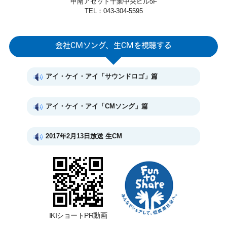
甲南アセット千葉中央ビル5F
K5-
TEL：043-304-5595
HP3395-
昭島市【事務案件＆軽作業求人】大手企業の購買業
06
務！PC作業と部品の梱包・数量チェック♪
…
会社CMソング、生CMを視聴する
2026.07.20
K5-
アイ・ケイ・アイ「サウンドロゴ」篇
HP3623-
青梅市【土日祝休みでプライベート充実☆高時給で
02
収入アップ☆】電子機器の検査・PC入力作業♪
…
アイ・ケイ・アイ「CMソング」篇
2026.07.16
E1815-
2017年2月13日放送 生CM
台東区上野【駅チカ♪京成上野駅から徒歩1分☆】受
02-ｄ
付事務♪
…2026.05.11
S2-
HP1815-
台東区上野【上野駅から徒歩3分☆残業無し＆綺麗な
01
オフィスで快適♪】一般事務
…2026.07.20
IKIショートPR動画