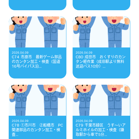
2026.04.09
2026.04.09
C74 市原市 最新ゲーム部品
C80 成田市 おくすりのカン
のカンタン加工・検査（国道
タン軽作業（成田駅より無料
16号バイパス沿...
送迎バス10分）...
2026.04.09
2026.04.09
C78 ①市川市 ②船橋市 PC
C79 千葉市緑区 うす～いア
関連部品のカンタン加工・検
ルミホイルの加工・検査（鎌
査...
取駅から車で5分...