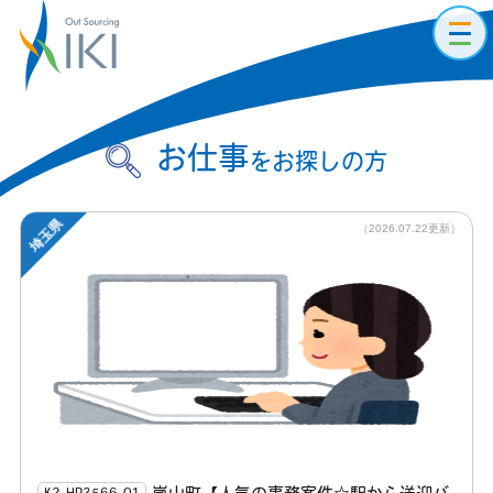
toggl
navig
お仕事
をお探しの方
埼玉県
（2026.07.22更新）