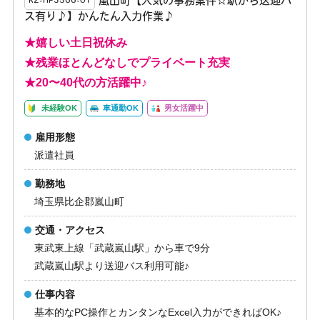
嵐山町【人気の事務案件☆駅から送迎バ
K2-HP3566-01
ス有り♪】かんたん入力作業♪
★嬉しい土日祝休み
★残業ほとんどなしでプライベート充実
★20〜40代の方活躍中♪
未経験OK
車通勤OK
男女活躍中
雇用形態
派遣社員
勤務地
埼玉県比企郡嵐山町
交通・アクセス
東武東上線「武蔵嵐山駅」から車で9分
武蔵嵐山駅より送迎バス利用可能♪
仕事内容
基本的なPC操作とカンタンなExcel入力ができればOK♪