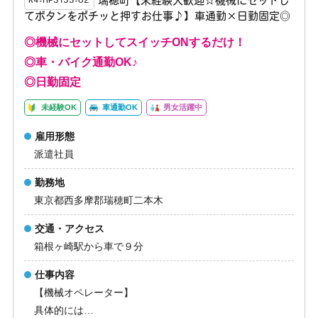
瑞穂町【未経験大歓迎☆機械にセットし
K4-HP3133-02
てボタンをポチッと押すお仕事♪】車通勤×日勤固定◎
◎機械にセットしてスイッチONするだけ！
◎車・バイク通勤OK♪
◎日勤固定
未経験OK
車通勤OK
男女活躍中
雇用形態
派遣社員
勤務地
東京都西多摩郡瑞穂町二本木
交通・アクセス
箱根ヶ崎駅から車で９分
仕事内容
【機械オペレーター】
具体的には…