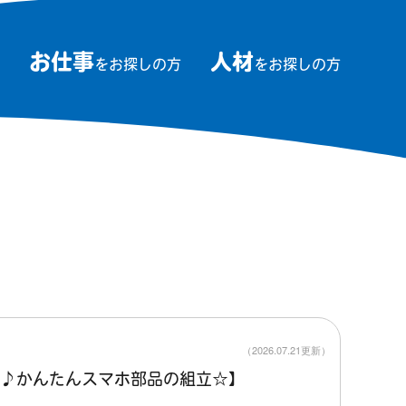
お仕事
人材
をお探しの方
をお探しの方
（2026.07.21更新）
♪かんたんスマホ部品の組立☆】