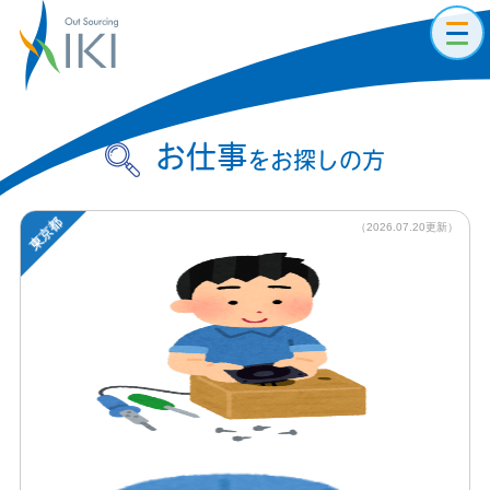
toggl
navig
お仕事
をお探しの方
東京都
（2026.07.20更新）