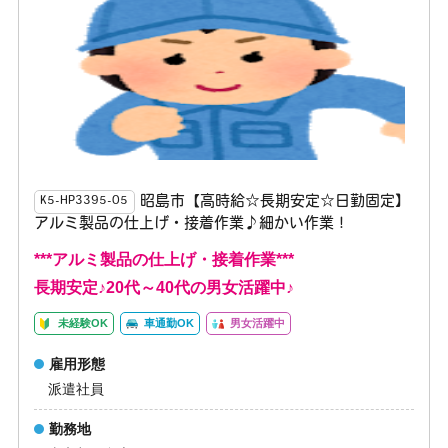
昭島市【高時給☆長期安定☆日勤固定】
K5-HP3395-05
アルミ製品の仕上げ・接着作業♪細かい作業！
***アルミ製品の仕上げ・接着作業***
長期安定♪20代～40代の男女活躍中♪
未経験OK
車通勤OK
男女活躍中
雇用形態
派遣社員
勤務地