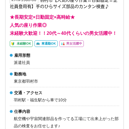
羽村市【人気の座り作業☆日勤固定☆正
K1-HP3580-06
社員登用有】手のひらサイズ部品のカンタン検査♪
★長期安定×日勤固定×高時給★
人気の座り作業◎
末経験大歓迎！！20代～40代くらいの男女活躍中！
未経験OK
車通勤OK
男女活躍中
雇用形態
派遣社員
勤務地
東京都羽村市
交通・アクセス
羽村駅・福生駅から車で10分
仕事内容
航空機や宇宙関連部品を作ってる工場にて出来上がった部
品の検査をお任せします♪