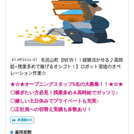
毛呂山町【NEW！！経験活かせる♪高時
K1-HP3555-01
給+残業多めで稼げるオシゴト！】ロボット溶接のオペ
レーション作業☆
★☆★オープニングスタッフ5名の大募集！！★☆★
〇稼ぎたい方必見！残業多め＆高時給でガッツリ♪
〇嬉しい土日休みでプライベートも充実♪
〇正社員への切替え実績も多数あり！
車通勤OK
雇用形態