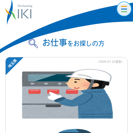
toggl
navig
お仕事
をお探しの方
埼玉県
（2026.07.22更新）