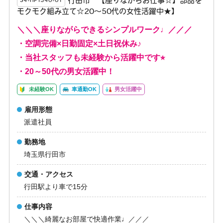
行田市 【座りながらお仕事☆】部品を
S4-HP1340-01
モクモク組み立て☆20～50代の女性活躍中★】
＼＼＼座りながらできるシンプルワーク♩／／／
・空調完備×日勤固定×土日祝休み♪
・当社スタッフも未経験から活躍中です⭐︎
・20～50代の男女活躍中！
未経験OK
車通勤OK
男女活躍中
雇用形態
派遣社員
勤務地
埼玉県行田市
交通・アクセス
行田駅より車で15分
仕事内容
＼＼＼綺麗なお部屋で快適作業♩／／／