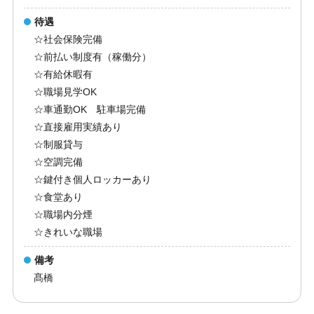
待遇
☆社会保険完備
☆前払い制度有（稼働分）
☆有給休暇有
☆職場見学OK
☆車通勤OK 駐車場完備
☆直接雇用実績あり
☆制服貸与
☆空調完備
☆鍵付き個人ロッカーあり
☆食堂あり
☆職場内分煙
☆きれいな職場
備考
髙橋