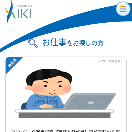
toggl
navig
お仕事
をお探しの方
埼玉県
（2026.04.09更新）