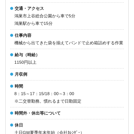
交通・アクセス
鴻巣市上谷総合公園から車で5分
鴻巣駅から車で15分
仕事内容
機械から出てきた袋を揃えてバンドで止め箱詰めする作業
給与（時給）
1150円以上
月収例
時間
8：15～17：15/18：00～3：00
※二交替勤務。慣れるまで日勤固定
時間外・休出等について
休日
土日GW夏季年末年始（会社ｶﾚﾝﾀﾞｰ）