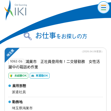
toggl
navig
お仕事
をお探しの方
埼玉県
（2026.04.09更新）
鴻巣市 正社員登用有！二交替勤務 女性活
1092-05
躍中の箱詰め作業
未経験OK
車通勤OK
雇用形態
派遣社員
勤務地
埼玉県鴻巣市