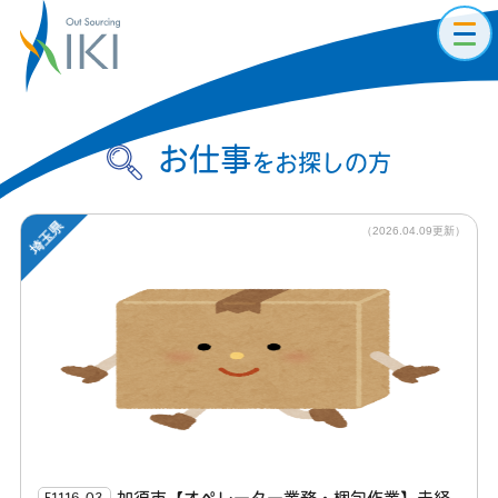
toggl
navig
お仕事
をお探しの方
埼玉県
（2026.04.09更新）