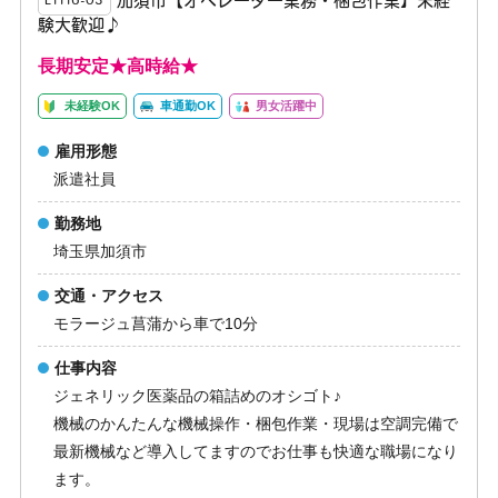
加須市【オペレーター業務・梱包作業】未経
E1116-03
験大歓迎♪
長期安定★高時給★
未経験OK
車通勤OK
男女活躍中
雇用形態
派遣社員
勤務地
埼玉県加須市
交通・アクセス
モラージュ菖蒲から車で10分
仕事内容
ジェネリック医薬品の箱詰めのオシゴト♪
機械のかんたんな機械操作・梱包作業・現場は空調完備で
最新機械など導入してますのでお仕事も快適な職場になり
ます。