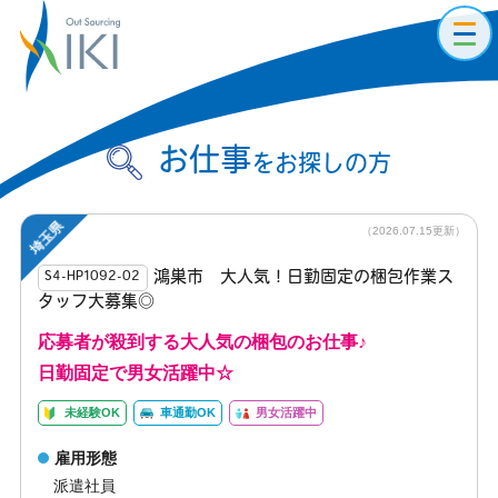
toggl
navig
お仕事
をお探しの方
埼玉県
（2026.07.15更新）
鴻巣市 大人気！日勤固定の梱包作業ス
S4-HP1092-02
タッフ大募集◎
応募者が殺到する大人気の梱包のお仕事♪
日勤固定で男女活躍中☆
未経験OK
車通勤OK
男女活躍中
雇用形態
派遣社員