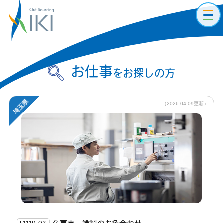
toggl
navig
お仕事
をお探しの方
埼玉県
（2026.04.09更新）