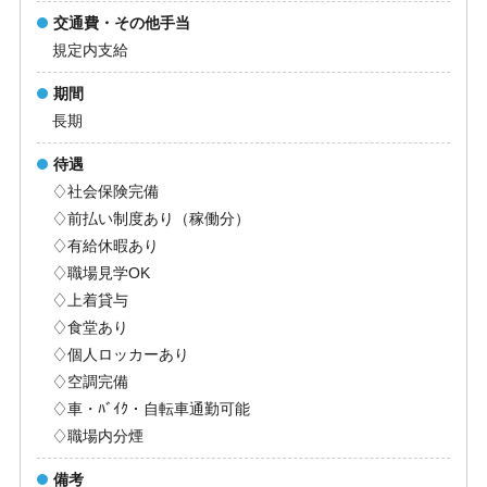
交通費・その他手当
規定内支給
期間
長期
待遇
♢社会保険完備
♢前払い制度あり（稼働分）
♢有給休暇あり
♢職場見学OK
♢上着貸与
♢食堂あり
♢個人ロッカーあり
♢空調完備
♢車・ﾊﾞｲｸ・自転車通勤可能
♢職場内分煙
備考