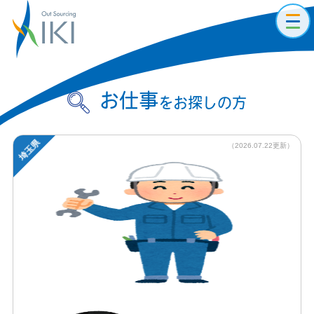
toggl
navig
お仕事
をお探しの方
埼玉県
（2026.07.22更新）