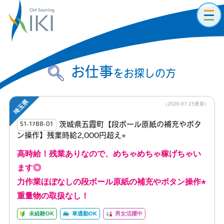
toggl
navig
お仕事
をお探しの方
埼玉県
（2026.07.15更新）
茨城県五霞町【段ボール原紙の補充やボタ
S1-1788-01
ン操作】残業時給2,000円超え⭐︎
高時給！残業ありなので、めちゃめちゃ稼げちゃい
ます◎
力作業ほぼなしの段ボール原紙の補充やボタン操作⭐︎
重量物の取扱なし！
未経験OK
車通勤OK
男女活躍中