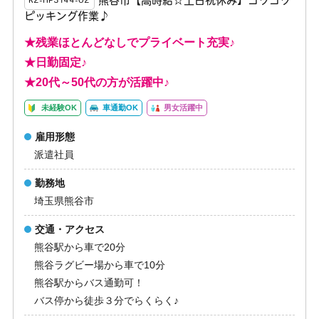
熊谷市【高時給☆土日祝休み】コツコツ
K2-HP3144-02
ピッキング作業♪
★残業ほとんどなしでプライベート充実♪
★日勤固定♪
★20代～50代の方が活躍中♪
未経験OK
車通勤OK
男女活躍中
雇用形態
派遣社員
勤務地
埼玉県熊谷市
交通・アクセス
熊谷駅から車で20分
熊谷ラグビー場から車で10分
熊谷駅からバス通勤可！
バス停から徒歩３分でらくらく♪