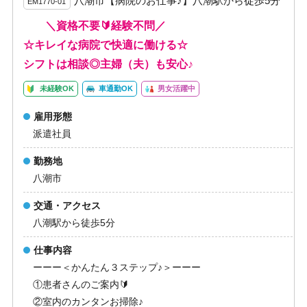
八潮市【病院のお仕事♪】八潮駅から徒歩5分
EM1770-01
＼資格不要🔰経験不問／
☆キレイな病院で快適に働ける☆
シフトは相談◎主婦（夫）も安心♪
未経験OK
車通勤OK
男女活躍中
雇用形態
派遣社員
勤務地
八潮市
交通・アクセス
八潮駅から徒歩5分
仕事内容
ーーー＜かんたん３ステップ♪＞ーーー
①患者さんのご案内🔰
②室内のカンタンお掃除♪