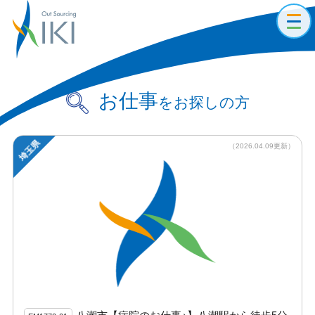
toggl
navig
お仕事
をお探しの方
埼玉県
（2026.04.09更新）