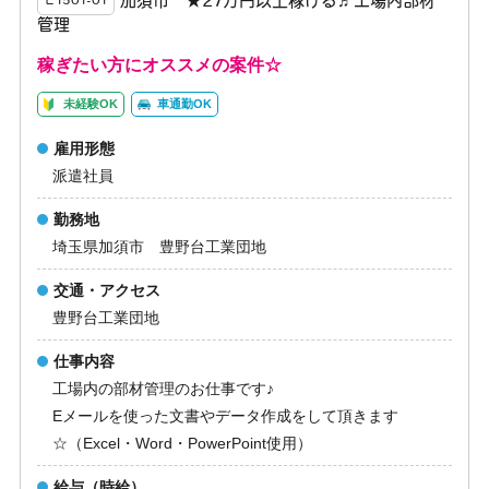
加須市 ★27万円以上稼げる♬工場内部材
Ｅ1501-01
管理
稼ぎたい方にオススメの案件☆
未経験OK
車通勤OK
雇用形態
派遣社員
勤務地
埼玉県加須市 豊野台工業団地
交通・アクセス
豊野台工業団地
仕事内容
工場内の部材管理のお仕事です♪
Eメールを使った文書やデータ作成をして頂きます
☆（Excel・Word・PowerPoint使用）
給与（時給）