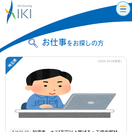
toggl
navig
お仕事
をお探しの方
埼玉県
（2026.04.09更新）