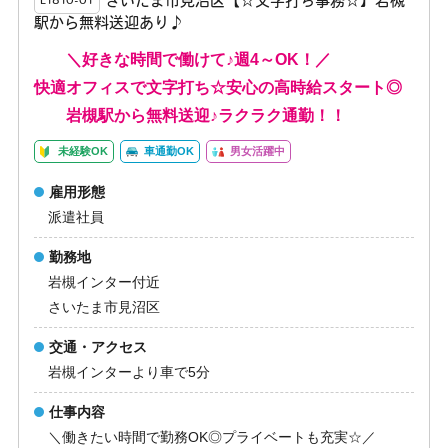
さいたま市見沼区【☆文字打ち事務☆】岩槻
E1810-01
駅から無料送迎あり♪
＼好きな時間で働けて♪週4～OK！／
快適オフィスで文字打ち☆安心の高時給スタート◎
岩槻駅から無料送迎♪ラクラク通勤！！
未経験OK
車通勤OK
男女活躍中
雇用形態
派遣社員
勤務地
岩槻インター付近
さいたま市見沼区
交通・アクセス
岩槻インターより車で5分
仕事内容
＼働きたい時間で勤務OK◎プライベートも充実☆／