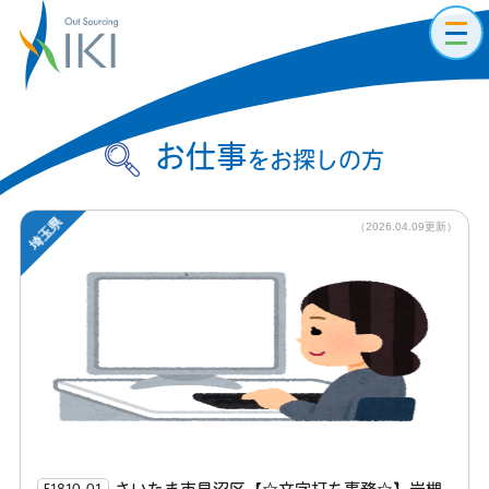
toggl
navig
お仕事
をお探しの方
埼玉県
（2026.04.09更新）