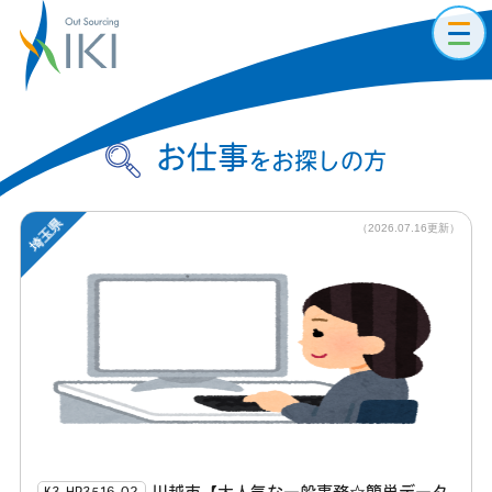
toggl
navig
お仕事
をお探しの方
埼玉県
（2026.07.16更新）