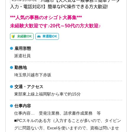
川越市【大人気な一般事務☆簡単データ
K3-HP3516-02
入力・電話対応!!】簡単なPC操作できる方大歓迎!
***人気の事務のオシゴト大募集***
未経験大歓迎です♪20代～50代の方大歓迎♪
未経験OK
車通勤OK
雇用形態
派遣社員
勤務地
埼玉県川越市下赤坂
交通・アクセス
東部東上線上福岡駅から車で約15分
仕事内容
仕事内容… 受発注業務、請求書作成業務 等
■PCスキルのある方（入力することが多いので、タイピン
グに問題ない方、Excelを使いますので、資格は問いませ