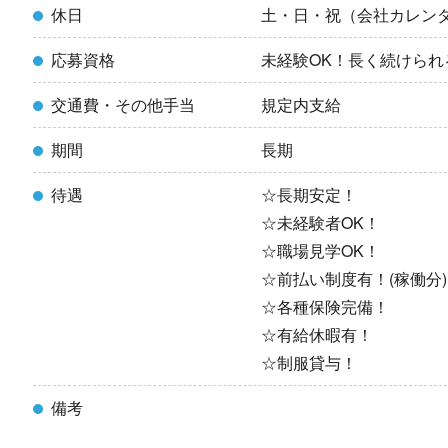
休日
土・日・祝（会社カレン
応募資格
未経験OK！長く続けられ
交通費・その他手当
規定内支給
期間
長期
待遇
☆長期安定！
☆未経験者OK！
☆職場見学OK！
☆前払い制度有！(稼働分)
☆各種保険完備！
☆有給休暇有！
☆制服貸与！
備考