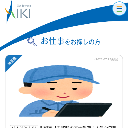
toggl
navig
お仕事
をお探しの方
埼玉県
（2026.07.22更新）