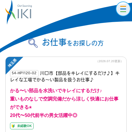
toggl
navig
お仕事
をお探しの方
埼玉県
（2026.07.20更新）
川口市【部品をキレイにするだけ♪】キ
S4-HP1120-02
レイな工場でかる〜い製品を扱うお仕事♪
かる〜い部品を水洗いでキレイにするだけ♪
重いものなしで空調完備だから涼しく快適にお仕事
ができる⭐︎
20代〜50代前半の男女活躍中◎
未経験OK