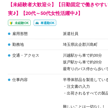
【未経験者大歓迎☆】【日勤固定で働きやす
実♪】【20代～50代女性活躍中♪】
未経験OK
車通勤OK
雇用形態
派遣社員
勤務地
埼玉県比企郡川島町
交通・アクセス
川越駅から車で約30分
坂戸駅から車で約20分
最寄りのバス停から歩いて
仕事内容
半導体部品を製造してい
・注文書の入力
・出荷されるすべての製
難しいことは一切なし！