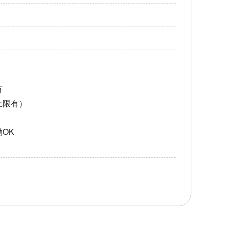
有
上限有）
OK