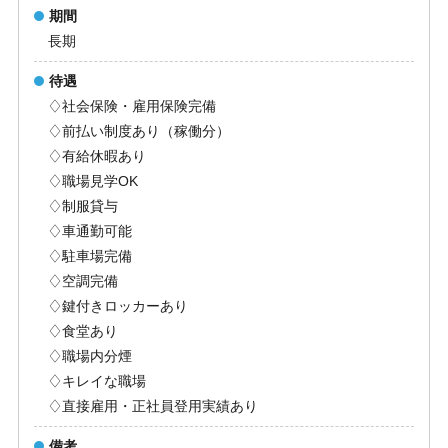
期間
長期
待遇
♢社会保険・雇用保険完備
♢前払い制度あり（稼働分）
♢有給休暇あり
♢職場見学OK
♢制服貸与
♢車通勤可能
♢駐車場完備
♢空調完備
♢鍵付きロッカーあり
♢食堂あり
♢職場内分煙
♢キレイな職場
♢直接雇用・正社員登用実績あり
備考