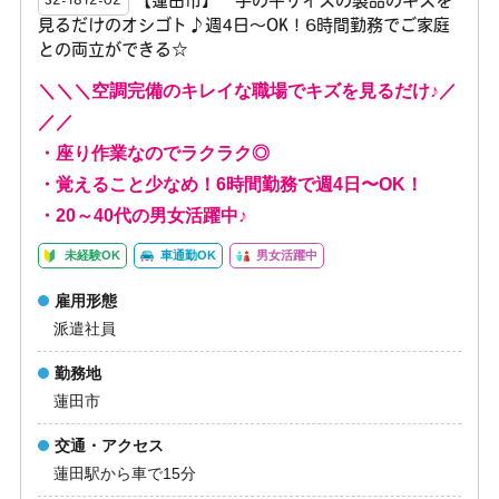
【蓮田市】 手の平サイズの製品のキズを
S2-1812-02
見るだけのオシゴト♪週4日〜OK！6時間勤務でご家庭
との両立ができる☆
＼＼＼空調完備のキレイな職場でキズを見るだけ♪／
／／
・座り作業なのでラクラク◎
・覚えること少なめ！6時間勤務で週4日〜OK！
・20～40代の男女活躍中♪
未経験OK
車通勤OK
男女活躍中
雇用形態
派遣社員
勤務地
蓮田市
交通・アクセス
蓮田駅から車で15分