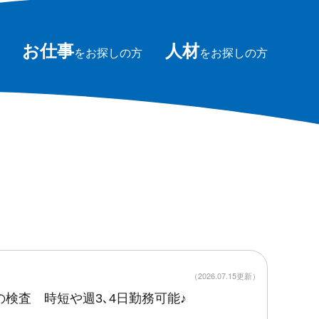
お仕事
人材
をお探しの方
をお探しの方
（2026.07.15更新）
検査 時短や週3､4日勤務可能♪