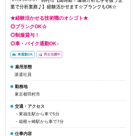
羽村市【高時給！環境分析化学を扱う企
K1-HP3413-01
業で分析業務♪】経験活かせます☆ブランクもOK☆
★経験活かせる技術職のオシゴト★
◎ブランクOK☆
◎制服貸与！
◎車・バイク通勤OK♪
車通勤OK
男女活躍中
雇用形態
派遣社員
勤務地
東京都羽村市
交通・アクセス
・東福生駅から車で5分
・箱根ヶ崎駅から車で7分
仕事内容