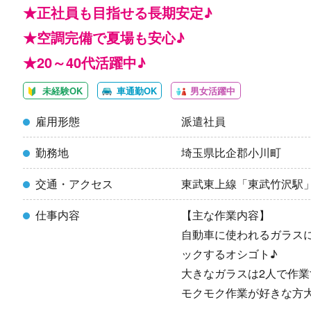
★正社員も目指せる長期安定♪
★空調完備で夏場も安心♪
★20～40代活躍中♪
未経験OK
車通勤OK
男女活躍中
雇用形態
派遣社員
勤務地
埼玉県比企郡小川町
交通・アクセス
東武東上線「東武竹沢駅
仕事内容
【主な作業内容】
自動車に使われるガラス
ックするオシゴト♪
大きなガラスは2人で作業
モクモク作業が好きな方