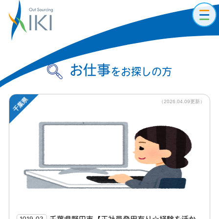
toggl
navig
お仕事
をお探しの方
千葉県
（2026.04.09更新）