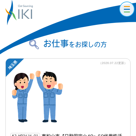
toggl
navig
お仕事
をお探しの方
埼玉県
（2026.07.22更新）