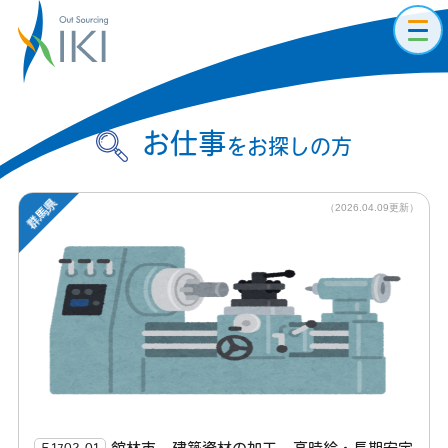
toggl
navig
お仕事
をお探しの方
群馬県
（2026.04.09更新）