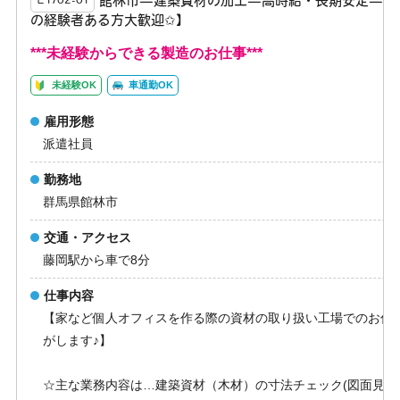
館林市—建築資材の加工—高時給・長期安定—【
Ｅ1702-01
の経験者ある方大歓迎✩】
***未経験からできる製造のお仕事***
未経験OK
車通勤OK
雇用形態
派遣社員
勤務地
群馬県館林市
交通・アクセス
藤岡駅から車で8分
仕事内容
【家など個人オフィスを作る際の資材の取り扱い工場でのお仕
がします♪】
☆主な業務内容は…建築資材（木材）の寸法チェック(図面見な