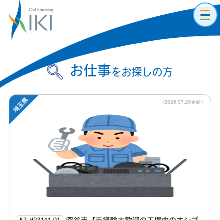
toggl
navig
お仕事
をお探しの方
埼玉県
（2026.07.20更新）