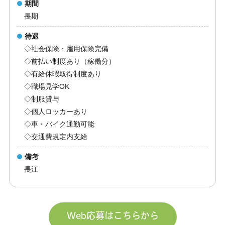
期間
長期
待遇
◇社会保険・雇用保険完備
◇前払い制度あり（稼働分）
◇有給休暇取得制度あり
◇職場見学OK
◇制服貸与
◇個人ロッカーあり
◇車・バイク通勤可能
◇交通費規定内支給
備考
長江
Web応募はこちらから