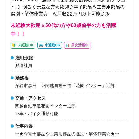
深谷市【未経験大歓迎の工場内のオシゴ
K2-HP3141-01
ト!!】明るく元気な方大歓迎♪電子部品や工業用部品の
選別・解体作業☆ ≪月収22万円以上可能♪≫
未経験大歓迎☆50代の方や60歳前半の方も活躍
中！！
未経験OK
車通勤OK
男女活躍中
雇用形態
派遣社員
勤務地
深谷市黒田 ※関越自動車道「花園インター」近郊
交通・アクセス
関越自動車道花園インター近郊
※車・バイク通勤可能
仕事内容
☆★☆電子部品や工業用部品の選別・解体作業☆★☆