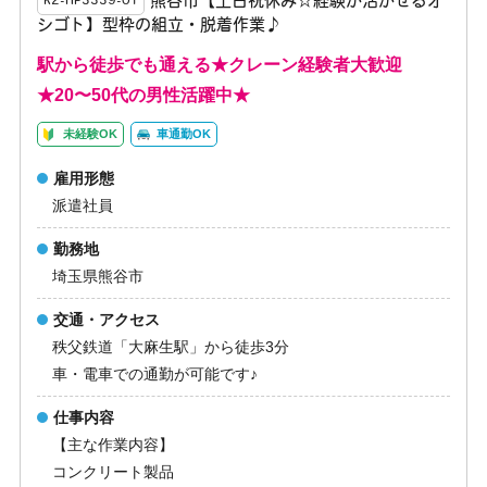
熊谷市【土日祝休み☆経験が活かせるオ
K2-HP3339-01
シゴト】型枠の組立・脱着作業♪
駅から徒歩でも通える★クレーン経験者大歓迎
★20〜50代の男性活躍中★
未経験OK
車通勤OK
雇用形態
派遣社員
勤務地
埼玉県熊谷市
交通・アクセス
秩父鉄道「大麻生駅」から徒歩3分
車・電車での通勤が可能です♪
仕事内容
【主な作業内容】
コンクリート製品