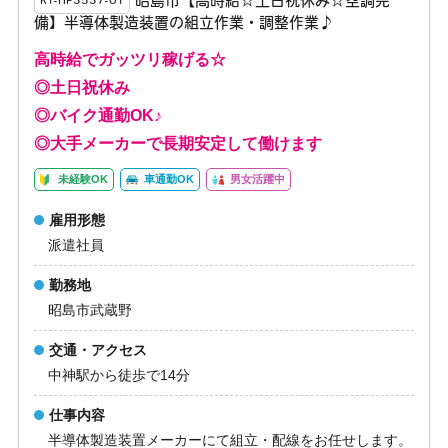
昭島市【高時給☆土日祝休み☆空調完
K1-HP3537-01
備】半導体製造装置の組立作業・調整作業♪
高時給でガッツリ稼げる☆
◎土日祝休み
◎バイク通勤OK♪
◎大手メーカーで長期安定して働けます
未経験OK
車通勤OK
男女活躍中
雇用形態
派遣社員
勤務地
昭島市武蔵野
交通・アクセス
中神駅から徒歩で14分
仕事内容
半導体製造装置メーカーにて組立・配線をお任せします。