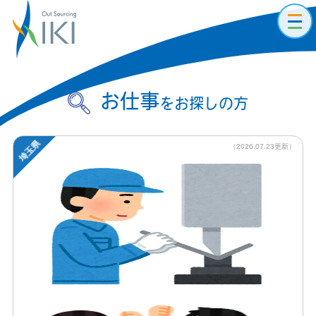
toggl
navig
お仕事
をお探しの方
埼玉県
（2026.07.23更新）