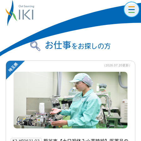
toggl
navig
お仕事
をお探しの方
埼玉県
（2026.07.20更新）