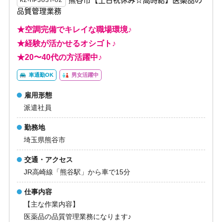
熊谷市【土日祝休み☆高時給】医薬品の
K2-HP3631-02
品質管理業務
★空調完備でキレイな職場環境♪
★経験が活かせるオシゴト♪
★20〜40代の方活躍中♪
車通勤OK
男女活躍中
雇用形態
派遣社員
勤務地
埼玉県熊谷市
交通・アクセス
JR高崎線「熊谷駅」から車で15分
仕事内容
【主な作業内容】
医薬品の品質管理業務になります♪