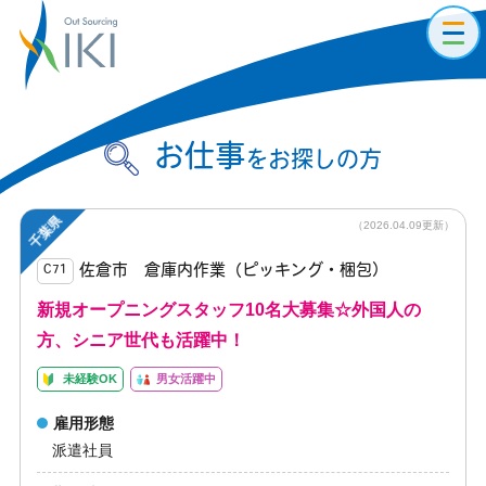
toggl
navig
お仕事
をお探しの方
千葉県
（2026.04.09更新）
佐倉市 倉庫内作業（ピッキング・梱包）
C71
新規オープニングスタッフ10名大募集☆外国人の
方、シニア世代も活躍中！
未経験OK
男女活躍中
雇用形態
派遣社員