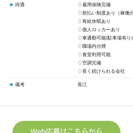
待遇
♢雇用保険完備
♢前払い制度あり（稼働
♢有給休暇あり
♢個人ロッカーあり
♢車通勤可能(駐車場有り)
♢職場内分煙
♢食堂利用可能
♢空調完備
♢長く続けられる会社
備考
長江
Web応募はこちらから