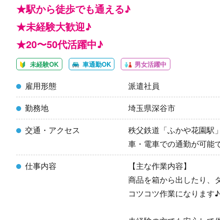
★駅から徒歩でも通える♪
★未経験大歓迎♪
★20〜50代活躍中♪
未経験OK
車通勤OK
男女活躍中
雇用形態
派遣社員
勤務地
埼玉県深谷市
交通・アクセス
秩父鉄道「ふかや花園駅」
車・電車での通勤が可能
仕事内容
【主な作業内容】
商品を箱から出したり、
コツコツ作業になります♪