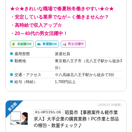
★☆★きれいな職場で春夏秋冬働きやすい★☆★
・安定している業界でなが～く働きませんか？
・高時給で収入アップ☆
・20～40代の男女活躍中！
未経験OK
車通勤OK
男女活躍中
雇用形態
派遣社員
勤務地
東京都八王子市（北八王子駅から徒歩3
分）
交通・アクセス
※八高線北八王子駅から徒歩で3分
給与（時給）
1,700円以上
東京都
（2026.07.20更新）
昭島市【事務案件＆軽作業
K5-HP3395-06
求人】大手企業の購買業務！PC作業と部品
の梱包・数量チェック♪