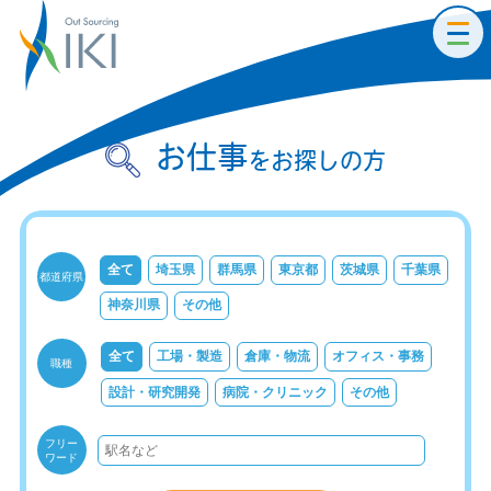
toggl
navig
お仕事
をお探しの方
全て
埼玉県
群馬県
東京都
茨城県
千葉県
都道府県
神奈川県
その他
全て
工場・製造
倉庫・物流
オフィス・事務
職種
設計・研究開発
病院・クリニック
その他
フリー
ワード