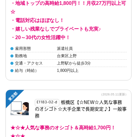
・地域トップの高時給1,800円！！月収27万円以上可
☆
・電話対応はほぼなし！
・嬉しい残業なしでプライベートも充実♪
・20～30代の女性活躍中！
雇用形態
派遣社員
勤務地
台東区上野
交通・アクセス
上野駅から徒歩3分
給与（時給）
1,800円以上
東京都
（2026.05.11更新）
板橋区【☆NEW☆人気な事務
E1183-02-d
のオシゴト☆大手企業で長期安定♪】一般事
務
★☆★人気な事務のオシゴト＆高時給1,700円！
★☆★