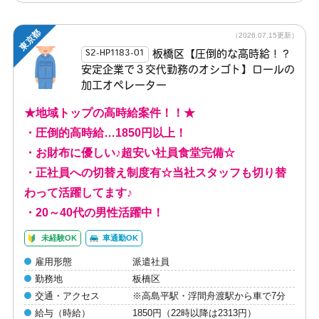
東京都
（2026.07.15更新）
板橋区【圧倒的な高時給！？
S2-HP1183-01
安定企業で３交代勤務のオシゴト】ロールの
加工オペレーター
★地域トップの高時給案件！！★
・圧倒的高時給…1850円以上！
・お財布に優しい♪超安い社員食堂完備☆
・正社員への切替え制度有☆当社スタッフも切り替
わって活躍してます♪
・20～40代の男性活躍中！
未経験OK
車通勤OK
雇用形態
派遣社員
勤務地
板橋区
交通・アクセス
※高島平駅・浮間舟渡駅から車で7分
給与（時給）
1850円（22時以降は2313円）