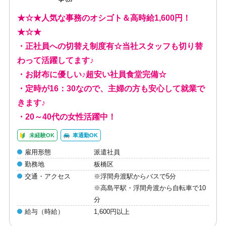
★☆★人気な事務のオシゴト＆高時給1,600円！
★☆★
・正社員への切替え制度有☆当社スタッフも切り替
わって活躍してます♪
・お財布に優しい♪超安い社員食堂完備☆
・定時が16：30なので、主婦の方も安心して就業で
きます♪
・20～40代の女性活躍中！
未経験OK
車通勤OK
雇用形態
派遣社員
勤務地
板橋区
交通・アクセス
※浮間舟渡駅からバスで5分
※高島平駅・浮間舟渡から自転車で10
分
給与（時給）
1,600円以上