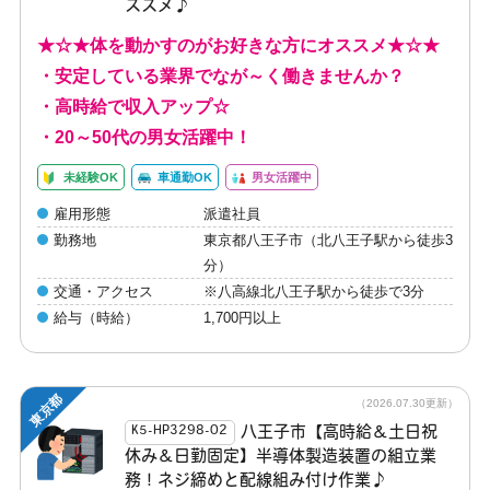
ススメ♪
★☆★体を動かすのがお好きな方にオススメ★☆★
・安定している業界でなが～く働きませんか？
・高時給で収入アップ☆
・20～50代の男女活躍中！
未経験OK
車通勤OK
男女活躍中
雇用形態
派遣社員
勤務地
東京都八王子市（北八王子駅から徒歩3
分）
交通・アクセス
※八高線北八王子駅から徒歩で3分
給与（時給）
1,700円以上
東京都
（2026.07.30更新）
八王子市【高時給＆土日祝
K5-HP3298-02
休み＆日勤固定】半導体製造装置の組立業
務！ネジ締めと配線組み付け作業♪