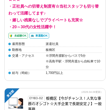
・正社員への切替え制度有☆当社スタッフも切り替
わって活躍してます♪
・嬉しい残業なしでプライベートも充実☆
・20～30代の女性活躍中！
未経験OK
車通勤OK
雇用形態
派遣社員
勤務地
板橋区
交通・アクセス
※浮間舟渡駅からバスで5分
※高島平駅・浮間舟渡から自転車で10
分
給与（時給）
1,700円以上
東京都
（2026.04.09更新）
板橋区【今がチャンス！人気な事
E1183-02
務のオシゴト☆大手企業で長期安定♪】一般
事務