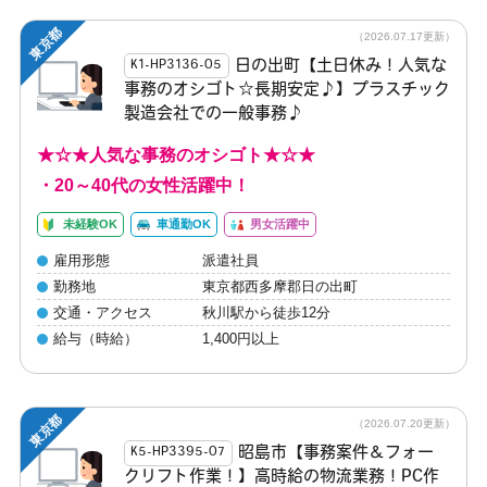
東京都
（2026.07.17更新）
日の出町【土日休み！人気な
K1-HP3136-05
事務のオシゴト☆長期安定♪】プラスチック
製造会社での一般事務♪
★☆★人気な事務のオシゴト★☆★
・20～40代の女性活躍中！
未経験OK
車通勤OK
男女活躍中
雇用形態
派遣社員
勤務地
東京都西多摩郡日の出町
交通・アクセス
秋川駅から徒歩12分
給与（時給）
1,400円以上
東京都
（2026.07.20更新）
昭島市【事務案件＆フォー
K5-HP3395-07
クリフト作業！】高時給の物流業務！PC作