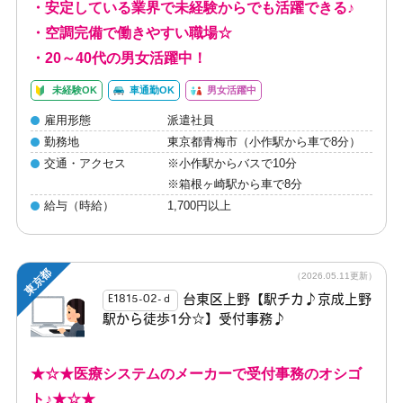
・安定している業界で未経験からでも活躍できる♪
・空調完備で働きやすい職場☆
・20～40代の男女活躍中！
未経験OK
車通勤OK
男女活躍中
雇用形態
派遣社員
勤務地
東京都青梅市（小作駅から車で8分）
交通・アクセス
※小作駅からバスで10分
※箱根ヶ崎駅から車で8分
給与（時給）
1,700円以上
東京都
（2026.05.11更新）
台東区上野【駅チカ♪京成上野
E1815-02-ｄ
駅から徒歩1分☆】受付事務♪
★☆★医療システムのメーカーで受付事務のオシゴ
ト♪★☆★