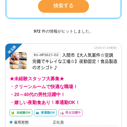
972
件の情報がヒットしました。
埼玉県
（2026.07.28更新）
入間市【大人気案件☆空調
K5-HP3627-02
完備でキレイな工場☆】夜勤固定！食品製造
のオシゴト♪
★未経験スタッフ大募集★
・クリーンルームで快適な職場！
・20～40代の男性活躍中！
・嬉しい夜勤食あり！車通勤OK！
未経験OK
車通勤OK
男女活躍中
雇用形態
正社員