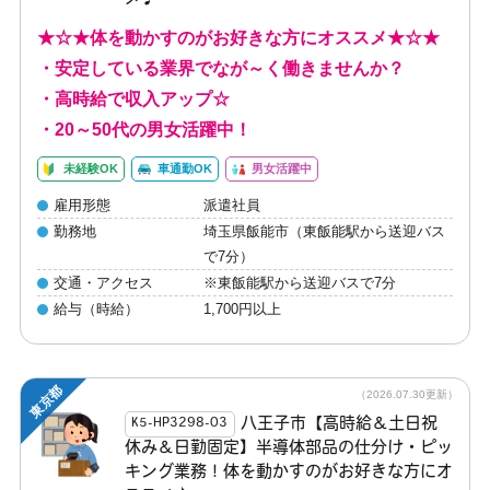
★☆★体を動かすのがお好きな方にオススメ★☆★
・安定している業界でなが～く働きませんか？
・高時給で収入アップ☆
・20～50代の男女活躍中！
未経験OK
車通勤OK
男女活躍中
雇用形態
派遣社員
勤務地
埼玉県飯能市（東飯能駅から送迎バス
で7分）
交通・アクセス
※東飯能駅から送迎バスで7分
給与（時給）
1,700円以上
東京都
（2026.07.30更新）
八王子市【高時給＆土日祝
K5-HP3298-03
休み＆日勤固定】半導体部品の仕分け・ピッ
キング業務！体を動かすのがお好きな方にオ