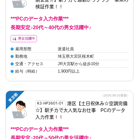
期安定☆】駅チカで通勤がラクラク 車系の
検証作業！！
***PCのデータ入力作業***
長期安定♪20代～40代の男女活躍中♪
男女活躍中
雇用形態
派遣社員
勤務地
埼玉県大宮区桜木町
交通・アクセス
JR大宮駅から徒歩10分
給与（時給）
1,900円以上
東京都
（2026.08.03更新）
港区【土日祝休み☆空調完備
K3-HP3601-01
☆】駅チカで大人気なお仕事 PCのデータ
入力作業！！
***PCのデータ入力作業***
長期安定♪20代～50代の男女活躍中♪