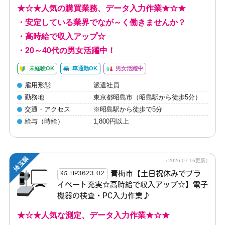
★☆★人気の購買業務、データ入力作業★☆★
・安定している業界でなが～く働きませんか？
・高時給で収入アップ☆
・20～40代の男女活躍中！
未経験OK
車通勤OK
男女活躍中
雇用形態
派遣社員
勤務地
東京都昭島市（昭島駅から徒歩5分）
交通・アクセス
※昭島駅から徒歩で5分
給与（時給）
1,800円以上
埼玉県
（2026.07.16更新）
青梅市【土日祝休みでプラ
K5-HP3623-02
イベート充実☆高時給で収入アップ☆】電子
機器の検査・PC入力作業♪
★☆★人気な測定、データ入力作業★☆★