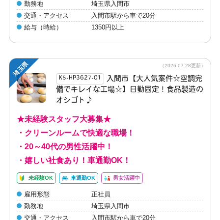
勤務地
埼玉県入間市
交通・アクセス
入間市駅から車で20分
給与（時給）
1350円以上
埼玉県
（2026.07.28更新）
入間市【大人気案件☆空調完
K5-HP3627-01
備でキレイな工場☆】日勤固定！食品製造の
オシゴト♪
★未経験スタッフ大募集★
・クリーンルームで快適な職場！
・20～40代の男性活躍中！
・嬉しい社食あり！車通勤OK！
未経験OK
車通勤OK
男女活躍中
雇用形態
正社員
勤務地
埼玉県入間市
交通・アクセス
入間市駅から車で20分