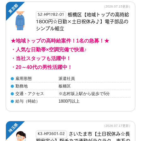
東京都
（2026.07.15更新）
板橋区【地域トップの高時給
S2-HP1782-01
1800円☆日勤×土日祝休み♪】電子部品の
シンプル組立
★地域トップの高時給案件！1名の急募！★
・人気な日勤帯×空調完備で快適♪
・当社スタッフも活躍中！
・20～40代の男性活躍中！
雇用形態
派遣社員
勤務地
板橋区
交通・アクセス
※志村坂上駅から徒歩で5分
給与（時給）
1800円以上
埼玉県
（2026.07.17更新）
さいたま市【土日祝休み☆長
K3-HP3601-02