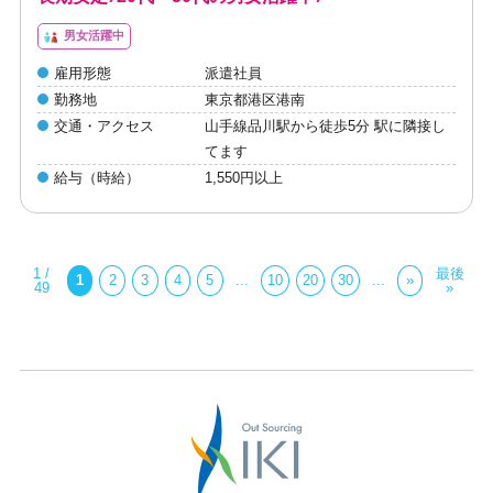
男女活躍中
雇用形態
派遣社員
勤務地
東京都港区港南
交通・アクセス
山手線品川駅から徒歩5分 駅に隣接し
てます
給与（時給）
1,550円以上
1 /
最後
1
2
3
4
5
...
10
20
30
...
»
49
»