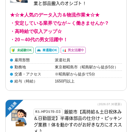
業と部品搬入のオシゴト！
★☆★人気のデータ入力＆物流作業★☆★
・安定している業界でなが～く働きませんか？
・高時給で収入アップ☆
・20～40代の男女活躍中！
未経験OK
車通勤OK
男女活躍中
雇用形態
派遣社員
勤務地
東京都昭島市（昭島駅から徒歩5分）
交通・アクセス
※昭島駅から徒歩で5分
給与（時給）
1650円以上
埼玉県
（2026.07.30更新）
飯能市【高時給＆土日祝休み
K5-HP3519-03
＆日勤固定】半導体部品の仕分け・ピッキン
グ業務！体を動かすのがお好きな方にオスス
メ♪