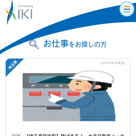
toggl
navig
お仕事
をお探しの方
埼玉県
（2026.04.09更新）