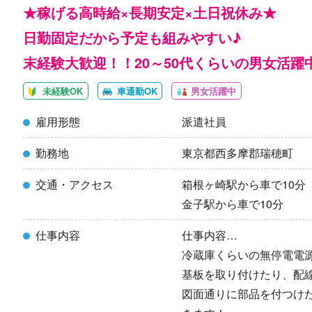
★稼げる高時給×長期安定×土日祝休み★
日勤固定だから予定も組みやすい♪
末経験大歓迎！！20～50代くらいの男女活躍
未経験OK
車通勤OK
男女活躍中
雇用形態
派遣社員
勤務地
東京都西多摩郡瑞穂町
交通・アクセス
箱根ヶ崎駅から車で10分
金子駅から車で10分
仕事内容
仕事内容…
冷蔵庫くらいの無停電電
基板を取り付けたり、配
図面通りに部品を付つけ