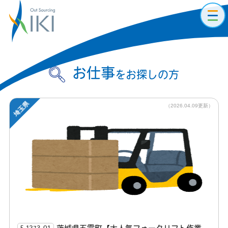
toggl
navig
お仕事
をお探しの方
埼玉県
（2026.04.09更新）