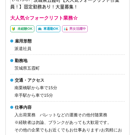
茨城県五霞町【大人気フォークリフト作業
E-1273-01
員！】固定勤務あり！大量募集！
大人気☆フォークリフト業務☆
未経験OK
車通勤OK
男女活躍中
雇用形態
派遣社員
勤務地
茨城県五霞町
交通・アクセス
南栗橋駅から車で15分
幸手駅から車で15分
仕事内容
入出荷業務 パレットなどの運搬その他付随業務
※経験者は勿論、ブランクがあっても大歓迎です。
その他の企業でもお近くでもお仕事あります♪お気軽にお