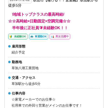
草加市【稼げる！！営業職】草加駅から
S3-HP1772-02
徒歩5分
\地域トップクラスの最高時給/
☆☆高時給×日勤固定×空調完備☆☆
半年後に正社員🔰未経験OK！！
未経験OK
車通勤OK
男女活躍中
雇用形態
紹介予定
勤務地
草加八潮工業団地
交通・アクセス
草加駅から徒歩5分
仕事内容
☆家電メーカーでのお仕事☆
社用車での外回り営業がメインのお仕事です！