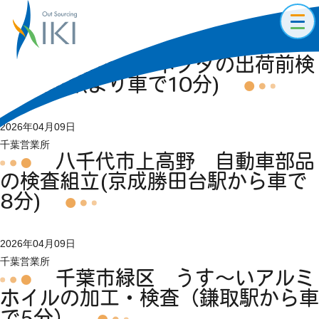
toggl
株式会社アイケイアイ
千葉営業所
navig
千葉営業所
佐倉市 コネクタの出荷前検
査(佐倉駅より車で10分)
2026年04月09日
千葉営業所
八千代市上高野 自動車部品
の検査組立(京成勝田台駅から車で
8分)
2026年04月09日
千葉営業所
千葉市緑区 うす～いアルミ
ホイルの加工・検査（鎌取駅から車