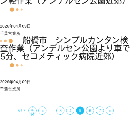
ン軽作業（アンデルセン公園近郊）
2026年04月09日
千葉営業所
船橋市 シンプルカンタン検
査作業（アンデルセン公園より車で
5分、セコメティック病院近郊）
2026年04月09日
千葉営業所
«
5 / 7
先
«
...
3
4
5
6
7
»
頭