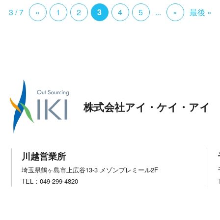
3 / 7
«
1
2
3
4
5
...
»
最後 »
株式会社アイ・ケイ・アイ
川越営業所
埼玉県鶴ヶ島市上広谷13-3 メゾンプレミール2F
TEL：049-299-4820