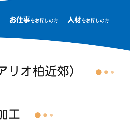
お仕事
人材
をお探しの方
をお探しの方
迎バスで15分）
アリオ柏近郊）
加工