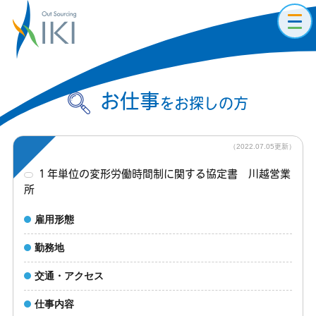
toggl
navig
お仕事
をお探しの方
（2022.07.05更新）
１年単位の変形労働時間制に関する協定書 川越営業
所
雇用形態
勤務地
交通・アクセス
仕事内容