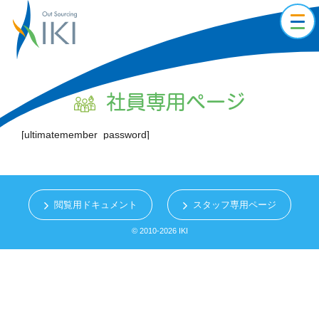
toggl
navig
社員専用ページ
[ultimatemember_password]
閲覧用ドキュメント
スタッフ専用ページ
© 2010-2026 IKI