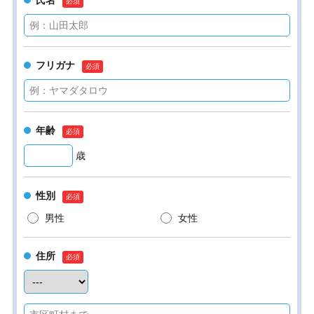
氏名
フリガナ
年齢
歳
性別
男性
女性
住所