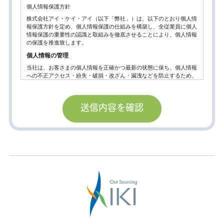
個人情報保護方針
株式会社アイ・ケイ・アイ（以下「弊社」）は、以下のとおり個人情
報保護方針を定め、個人情報保護の仕組みを構築し、全従業員に個人
情報保護の重要性の認識と取組みを徹底させることにより、個人情報
の保護を推進致します。
個人情報の管理
当社は、お客さまの個人情報を正確かつ最新の状態に保ち、個人情報
への不正アクセス・紛失・破損・改ざん・漏洩などを防止するため、
セキュリティシステムの維持・管理体制の整備・社員教育の徹底等の
必要な措置を講じ、安全対策を実施し個人情報の厳重な管理を行ない
ます。
個人情報の利用目的
お客さまからお預かりした個人情報は、当社からのご連絡や業務のご
案内やご質問に対する回答として、電子メールや資料のご送付に利用
いたします。
個人情報の第三者への開示・提供の禁止。
当社は、お客さまよりお預かりした個人情報を適切に管理し、次のい
ずれかに該当する場合を除き、個人情報を第三者に開示いたしませ
ん。
お客さまの同意がある場合
お客さまが希望されるサービスを行なうために当社が業務を委託する
業者に対して開示する場合。
法令に基づき開示することが必要である場合。