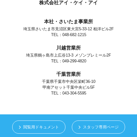
個人情報の安全対策
株式会社アイ・ケイ・アイ
当社は、個人情報の正確性及び安全性確保のために、セキュリティに
万全の対策を講じています。
本社・さいたま事業所
ご本人の照会
埼玉県さいたま市見沼区東大宮5-33-12 柏洋ビル2F
お客さまがご本人の個人情報の照会・修正・削除などをご希望される
場合には、ご本人であることを確認の上、対応させていただきます。
TEL：048-682-1215
法令、規範の遵守と見直し
川越営業所
当社は、保有する個人情報に関して適用される日本の法令、その他規
範を遵守するとともに、本ポリシーの内容を適宜見直し、その改善に
埼玉県鶴ヶ島市上広谷13-3 メゾンプレミール2F
努めます。
TEL：049-299-4820
お問い合せ
千葉営業所
当社の個人情報の取扱に関するお問い合せは下記までご連絡くださ
い。
千葉県千葉市中央区栄町36-10
甲南アセット千葉中央ビル5F
株式会社アイ・ケイ・アイ
個人情報取り扱い担当
TEL：043-304-5595
さいたま市見沼区東大宮5-33-12
TEL.048-682-1215
閲覧用ドキュメント
スタッフ専用ページ