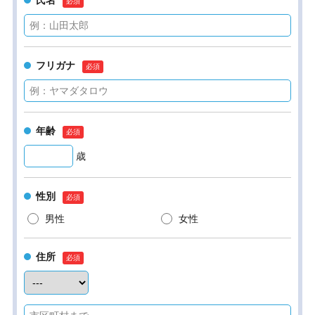
氏名
フリガナ
年齢
歳
性別
男性
女性
住所