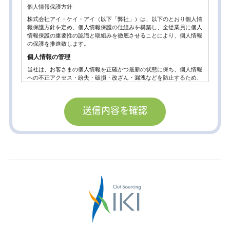
個人情報保護方針
株式会社アイ・ケイ・アイ（以下「弊社」）は、以下のとおり個人情
報保護方針を定め、個人情報保護の仕組みを構築し、全従業員に個人
情報保護の重要性の認識と取組みを徹底させることにより、個人情報
の保護を推進致します。
個人情報の管理
当社は、お客さまの個人情報を正確かつ最新の状態に保ち、個人情報
への不正アクセス・紛失・破損・改ざん・漏洩などを防止するため、
セキュリティシステムの維持・管理体制の整備・社員教育の徹底等の
必要な措置を講じ、安全対策を実施し個人情報の厳重な管理を行ない
ます。
個人情報の利用目的
お客さまからお預かりした個人情報は、当社からのご連絡や業務のご
案内やご質問に対する回答として、電子メールや資料のご送付に利用
いたします。
個人情報の第三者への開示・提供の禁止。
当社は、お客さまよりお預かりした個人情報を適切に管理し、次のい
ずれかに該当する場合を除き、個人情報を第三者に開示いたしませ
ん。
お客さまの同意がある場合
お客さまが希望されるサービスを行なうために当社が業務を委託する
業者に対して開示する場合。
法令に基づき開示することが必要である場合。