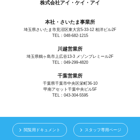
個人情報の安全対策
株式会社アイ・ケイ・アイ
当社は、個人情報の正確性及び安全性確保のために、セキュリティに
万全の対策を講じています。
本社・さいたま事業所
ご本人の照会
埼玉県さいたま市見沼区東大宮5-33-12 柏洋ビル2F
お客さまがご本人の個人情報の照会・修正・削除などをご希望される
場合には、ご本人であることを確認の上、対応させていただきます。
TEL：048-682-1215
法令、規範の遵守と見直し
川越営業所
当社は、保有する個人情報に関して適用される日本の法令、その他規
範を遵守するとともに、本ポリシーの内容を適宜見直し、その改善に
埼玉県鶴ヶ島市上広谷13-3 メゾンプレミール2F
努めます。
TEL：049-299-4820
お問い合せ
千葉営業所
当社の個人情報の取扱に関するお問い合せは下記までご連絡くださ
い。
千葉県千葉市中央区栄町36-10
甲南アセット千葉中央ビル5F
株式会社アイ・ケイ・アイ
個人情報取り扱い担当
TEL：043-304-5595
さいたま市見沼区東大宮5-33-12
TEL.048-682-1215
閲覧用ドキュメント
スタッフ専用ページ