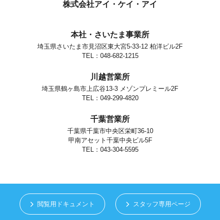
個人情報の安全対策
株式会社アイ・ケイ・アイ
当社は、個人情報の正確性及び安全性確保のために、セキュリティに
万全の対策を講じています。
本社・さいたま事業所
ご本人の照会
埼玉県さいたま市見沼区東大宮5-33-12 柏洋ビル2F
お客さまがご本人の個人情報の照会・修正・削除などをご希望される
場合には、ご本人であることを確認の上、対応させていただきます。
TEL：048-682-1215
法令、規範の遵守と見直し
川越営業所
当社は、保有する個人情報に関して適用される日本の法令、その他規
範を遵守するとともに、本ポリシーの内容を適宜見直し、その改善に
埼玉県鶴ヶ島市上広谷13-3 メゾンプレミール2F
努めます。
TEL：049-299-4820
お問い合せ
千葉営業所
当社の個人情報の取扱に関するお問い合せは下記までご連絡くださ
い。
千葉県千葉市中央区栄町36-10
甲南アセット千葉中央ビル5F
株式会社アイ・ケイ・アイ
個人情報取り扱い担当
TEL：043-304-5595
さいたま市見沼区東大宮5-33-12
TEL.048-682-1215
閲覧用ドキュメント
スタッフ専用ページ