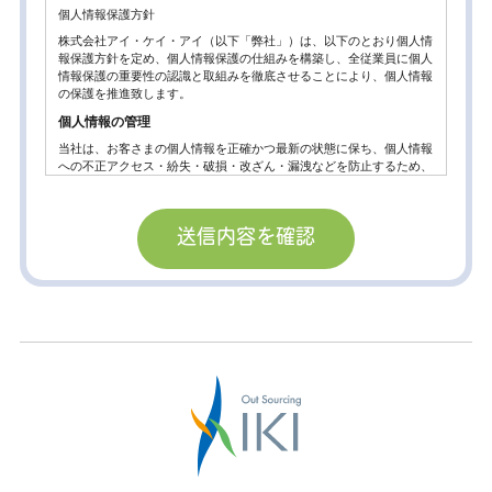
個人情報保護方針
株式会社アイ・ケイ・アイ（以下「弊社」）は、以下のとおり個人情
報保護方針を定め、個人情報保護の仕組みを構築し、全従業員に個人
情報保護の重要性の認識と取組みを徹底させることにより、個人情報
の保護を推進致します。
個人情報の管理
当社は、お客さまの個人情報を正確かつ最新の状態に保ち、個人情報
への不正アクセス・紛失・破損・改ざん・漏洩などを防止するため、
セキュリティシステムの維持・管理体制の整備・社員教育の徹底等の
必要な措置を講じ、安全対策を実施し個人情報の厳重な管理を行ない
ます。
個人情報の利用目的
お客さまからお預かりした個人情報は、当社からのご連絡や業務のご
案内やご質問に対する回答として、電子メールや資料のご送付に利用
いたします。
個人情報の第三者への開示・提供の禁止。
当社は、お客さまよりお預かりした個人情報を適切に管理し、次のい
ずれかに該当する場合を除き、個人情報を第三者に開示いたしませ
ん。
お客さまの同意がある場合
お客さまが希望されるサービスを行なうために当社が業務を委託する
業者に対して開示する場合。
法令に基づき開示することが必要である場合。