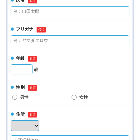
氏名
フリガナ
年齢
歳
性別
男性
女性
住所